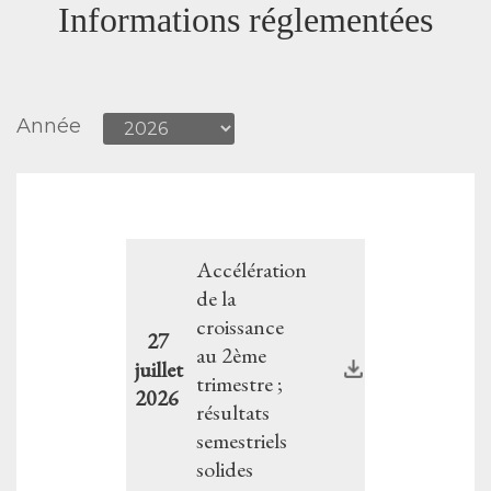
Informations réglementées
Année
Accélération
de la
croissance
27
au 2ème
juillet
trimestre ;
2026
résultats
semestriels
solides