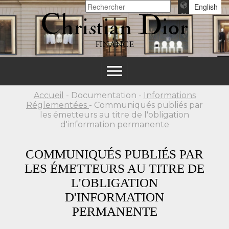
English
FINANCE
Toggle
navigation
Accueil
- Documentation -
Informations
Réglementées
- Communiqués publiés par
les émetteurs au titre de l'obligation
d'information permanente
COMMUNIQUÉS PUBLIÉS PAR
LES ÉMETTEURS AU TITRE DE
L'OBLIGATION
D'INFORMATION
PERMANENTE