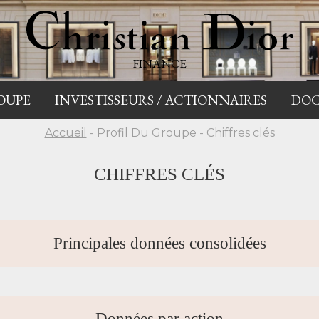
FINANCE
OUPE
INVESTISSEURS / ACTIONNAIRES
DO
Accueil
- Profil Du Groupe - Chiffres clés
CHIFFRES CLÉS
Principales données consolidées
Données par action