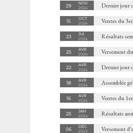
NOV
Dernier jour 
29
2024
OCT
Ventes du 3e
15
2024
JUI
Résultats sem
23
2024
AVR
Versement du
25
2024
AVR
Dernier jour 
22
2024
AVR
Assemblée gé
18
2024
AVR
Ventes du 1er
16
2024
JAN
Résultats an
25
2024
DÉC
Versement d'
06
2023