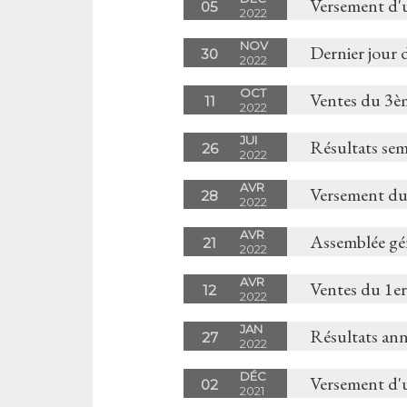
Versement d'
05
2022
NOV
Dernier jour 
30
2022
OCT
Ventes du 3è
11
2022
JUI
Résultats sem
26
2022
AVR
Versement du
28
2022
AVR
Assemblée gé
21
2022
AVR
Ventes du 1er
12
2022
JAN
Résultats an
27
2022
DÉC
Versement d'
02
2021