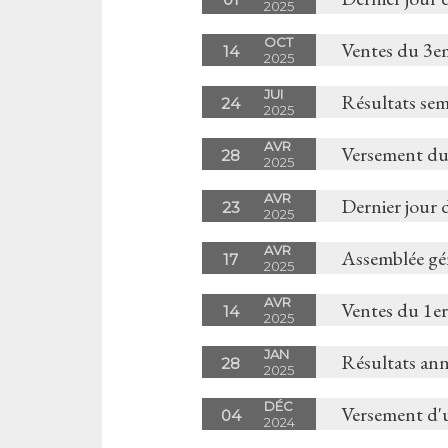
2025
OCT
Ventes du 3e
14
2025
JUI
Résultats sem
24
2025
AVR
Versement du
28
2025
AVR
Dernier jour 
23
2025
AVR
Assemblée gé
17
2025
AVR
Ventes du 1er
14
2025
JAN
Résultats an
28
2025
DÉC
Versement d'
04
2024