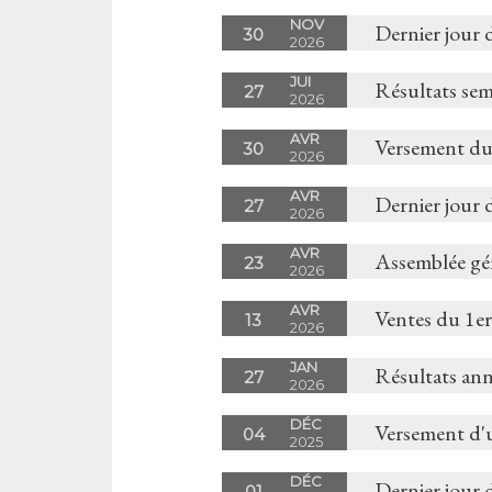
NOV
Dernier jour 
30
2026
JUI
Résultats sem
27
2026
AVR
Versement du
30
2026
AVR
Dernier jour 
27
2026
AVR
Assemblée gé
23
2026
AVR
Ventes du 1er
13
2026
JAN
Résultats an
27
2026
DÉC
Versement d'
04
2025
DÉC
Dernier jour 
01