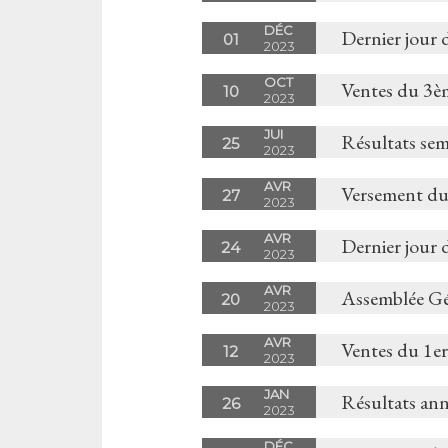
DÉC
Dernier jour 
01
2023
OCT
Ventes du 3è
10
2023
JUI
Résultats sem
25
2023
AVR
Versement du
27
2023
AVR
Dernier jour 
24
2023
AVR
Assemblée Gé
20
2023
AVR
Ventes du 1er
12
2023
JAN
Résultats an
26
2023
DÉC