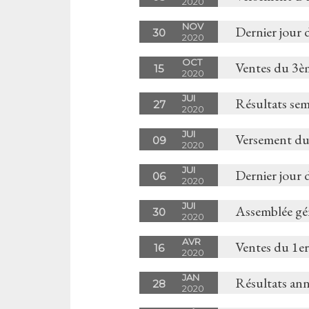
2020
NOV
Dernier jour 
30
2020
OCT
Ventes du 3è
15
2020
JUI
Résultats sem
27
2020
JUI
Versement du
09
2020
JUI
Dernier jour 
06
2020
JUI
Assemblée gé
30
2020
AVR
Ventes du 1er
16
2020
JAN
Résultats an
28
2020