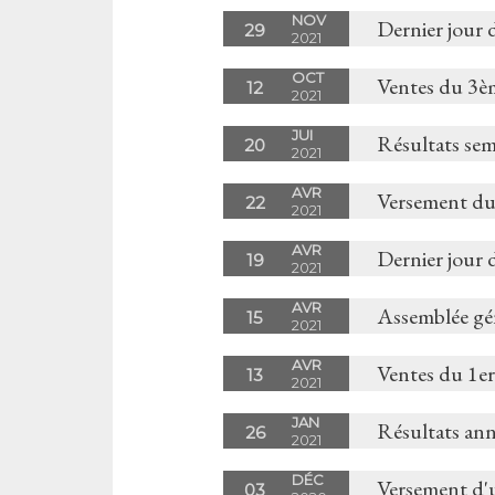
NOV
Dernier jour 
29
2021
OCT
Ventes du 3è
12
2021
JUI
Résultats sem
20
2021
AVR
Versement du
22
2021
AVR
Dernier jour 
19
2021
AVR
Assemblée gé
15
2021
AVR
Ventes du 1er
13
2021
JAN
Résultats an
26
2021
DÉC
Versement d'
03