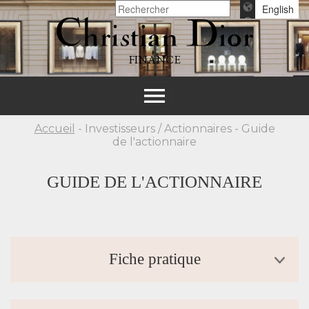
English
FINANCE
Toggle
navigation
Accueil
- Investisseurs / Actionnaires - Guide
de l'actionnaire
GUIDE DE L'ACTIONNAIRE
Fiche pratique